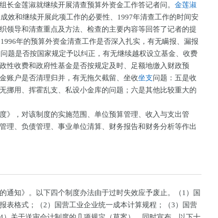
组长金莲淑就继续开展清查预算外资金工作答记者问。
金莲淑
的成效和继续开展此项工作的必要性、1997年清查工作的时间安
织领导和清查重点及方法、检查的主要内容等回答了记者的提
是1996年的预算外资金清查工作是否深入扎实，有无瞒报、漏报
出的问题是否按国家规定予以纠正，有无继续越权设立基金、收费
政性收费和政府性基金是否按规定及时、足额地缴入财政预
金账户是否清理归并，有无拖欠截留、坐收
坐支
问题：五是收
无挪用、挥霍乱支、私设小金库的问题；六是其他比较重大的
度》，对该制度的实施范围、单位预算管理、收入与支出管
管理、负债管理、事业单位清算、财务报告和财务分析等作出
的通知》。以下四个制度办法由于过时失效应予废止。（1）国
报表格式；（2）国营工业企业统一成本计算规程；（3）国营
4）关于送审会计制度的几项规定（草案）。同时宣布，以下十