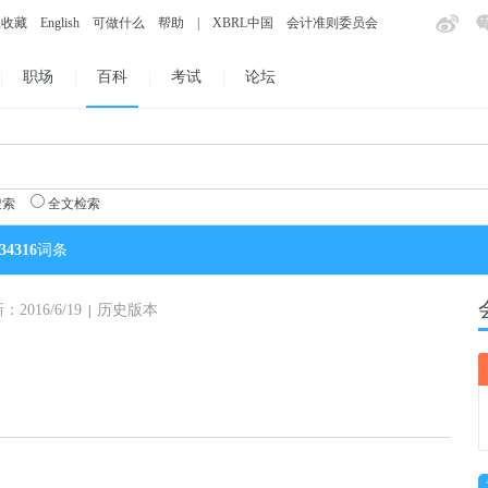
入收藏
English
可做什么
帮助
|
XBRL中国
会计准则委员会
职场
百科
考试
论坛
搜索
全文检索
34316
词条
016/6/19
历史版本
|