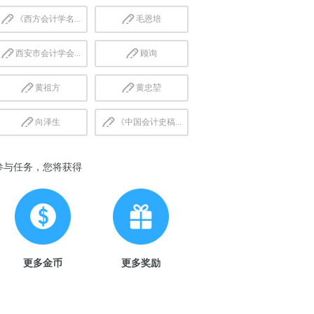
《西方会计学名...
毛恩培
西安市会计学会...
顾询
黄祖方
黄忠堃
向泽生
《中国会计史稿...
参与任务，您将获得
更多金币
更多奖励