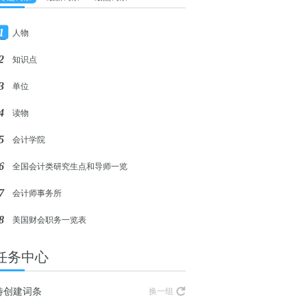
1
人物
2
知识点
3
单位
4
读物
5
会计学院
6
全国会计类研究生点和导师一览
7
会计师事务所
8
美国财会职务一览表
任务中心
待创建词条
换一组