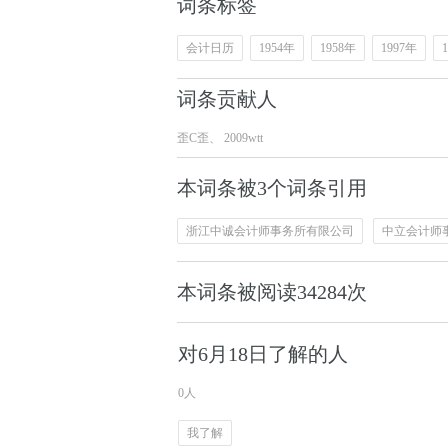
词条标签
会计日历
1954年
1958年
1997年
词条贡献人
歪C歪
、
2009wtt
本词条被3个词条引用
浙江中诚会计师事务所有限公司
中立会计师
本词条被阅读
34284
次
对6月18日了解的人
0人
我了解