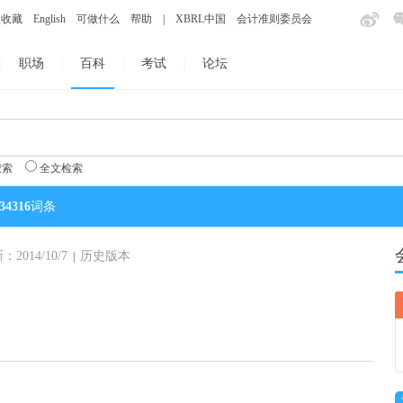
入收藏
English
可做什么
帮助
|
XBRL中国
会计准则委员会
职场
百科
考试
论坛
搜索
全文检索
34316
词条
014/10/7
历史版本
|