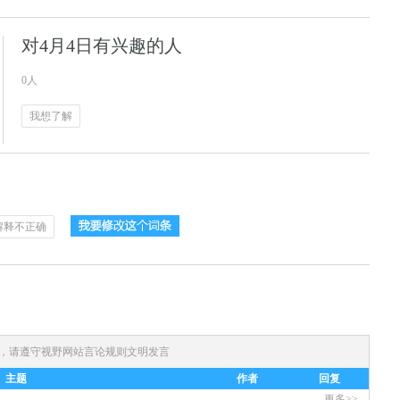
对4月4日有兴趣的人
0人
我想了解
解释不正确
)，请遵守
视野网站言论规则
文明发言
主题
作者
回复
更多>>