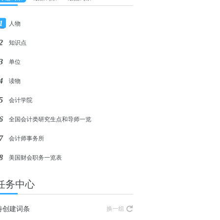
1
人物
2
知识点
3
单位
4
读物
5
会计学院
6
全国会计类研究生点和导师一览
7
会计师事务所
8
美国财会职务一览表
任务中心
待创建词条
换一组