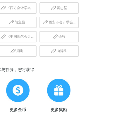
《西方会计学名...
黄忠堃
胡宝昌
西安市会计学会...
《中国现代会计...
余察
顾询
向泽生
参与任务，您将获得
更多金币
更多奖励