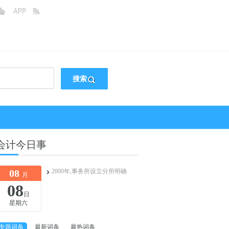
搜索
会计今日事
08
2000年,事务所设立分所明确
月
08
日
星期六
专题词条
最新词条
最热词条