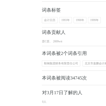
词条标签
会计日历
1993年
1998年
1999年
词条贡献人
歪C歪
、
2009wtt
本词条被2个词条引用
鞍钢集团财务有限责任公司
北京市嘉鹏会计
本词条被阅读
34745
次
对3月17日了解的人
0人