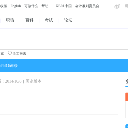
入收藏
English
可做什么
帮助
|
XBRL中国
会计准则委员会
职场
百科
考试
论坛
搜索
全文检索
34316
词条
014/10/6
历史版本
|