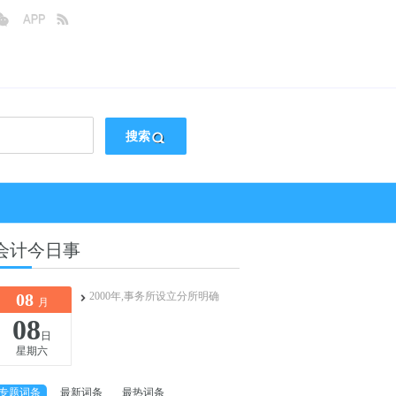
搜索
会计今日事
08
2000年,事务所设立分所明确
月
08
日
星期六
专题词条
最新词条
最热词条