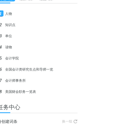
1
人物
2
知识点
3
单位
4
读物
5
会计学院
6
全国会计类研究生点和导师一览
7
会计师事务所
8
美国财会职务一览表
任务中心
待创建词条
换一组