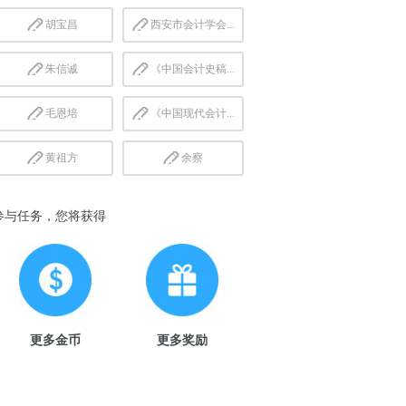
胡宝昌
西安市会计学会...
朱信诚
《中国会计史稿...
毛恩培
《中国现代会计...
黄祖方
余察
参与任务，您将获得
更多金币
更多奖励