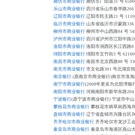
廊坊市商业银行
廊坊市广阳道31 号 6500
乐山市商业银行
四川省乐山市春华路266 号
辽阳市商业银行
辽阳市民主路21 号 1110
临沂市商业银行
山东省临沂市沂蒙路336 号
柳州市商业银行
柳州市中山西路84 号 545
泸州市商业银行
四川省泸州市江阳中路26 号
洛阳市商业银行
洛阳市涧西区长江西路8 号 
绵阳市商业银行
绵阳市文竹街3 号 62100
南昌市商业银行
南昌市北京西路88 号 330
南充市商业银行
市文化路301 号北湖宾馆内
南京银行
(原南京市商业银行)南京市淮海路50
南宁市商业银行
(2008年更名为北部湾银行
南阳市商业银行
河南南阳市新华东路204 号
宁波银行
(原宁波市商业银行) 宁波市中山东路
攀枝花市商业银行
攀枝花市炳草岗西海岸宾馆
盘锦市商业银行
辽宁省盘锦市兴隆台区兴隆台
齐齐哈尔市商业银行
齐齐哈尔市龙沙工会胡同
秦皇岛市商业银行
秦皇岛市海港区燕山大街2