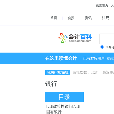
设置首页
首页
会搜
资讯
法规
词条
在这里读懂会计
已有
3762
用户
贡献
编辑次数：53次 | 最近更新：
银行
目录
[url]政策性银行[/url]
国有银行