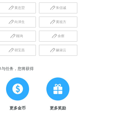
黄忠堃
朱信诚
向泽生
黄祖方
顾询
余察
胡宝昌
赫淑云
参与任务，您将获得
更多金币
更多奖励