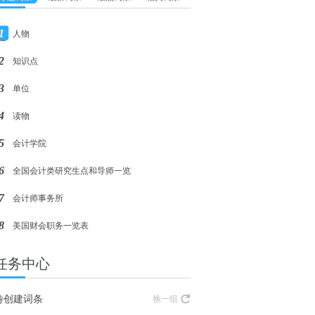
1
人物
2
知识点
3
单位
4
读物
5
会计学院
6
全国会计类研究生点和导师一览
7
会计师事务所
8
美国财会职务一览表
任务中心
待创建词条
换一组