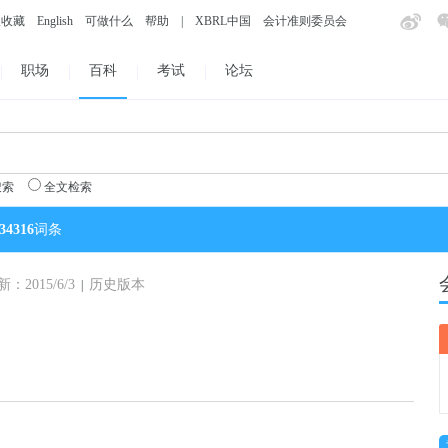
入收藏
English
可做什么
帮助
|
XBRL中国
会计准则委员会
职场
百科
考试
论坛
搜索
全文检索
34316
词条
2015/6/3
历史版本
|