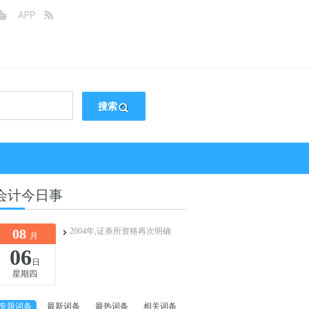
搜索
会计今日事
08
2004年,证券所资格再次明确
月
06
日
星期四
专题词条
最新词条
最热词条
相关词条