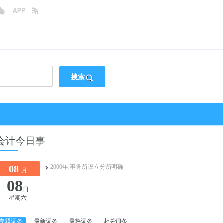
搜索
会计今日事
08
2000年,事务所设立分所明确
月
08
日
星期六
专题词条
最新词条
最热词条
相关词条