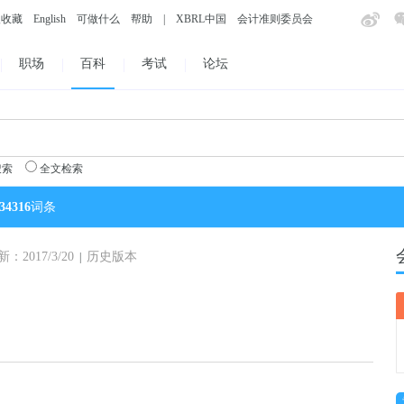
入收藏
English
可做什么
帮助
|
XBRL中国
会计准则委员会
职场
百科
考试
论坛
搜索
全文检索
34316
词条
2017/3/20
历史版本
|