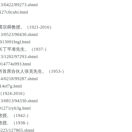
/0422/89273.shtml
27c0cubi.html
舜教授。（1921-2016）
/0523/90430.shtml
3091btgl.html
丁平准先生。（1937-）
/1202/97293.shtml
14774s993.html
席合伙人张克先生。（1953-）
/0218/99287.shtml
4ef7g.html
24-2016）
/0813/94330.shtml
1271ryh3g.html
。（1942-）
。（1938-）
25/127865.shtml