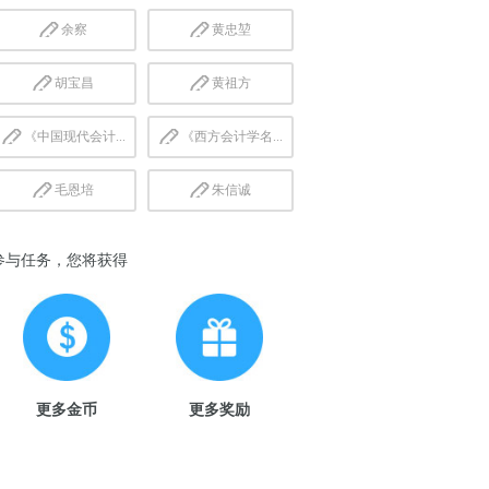
余察
黄忠堃
胡宝昌
黄祖方
《中国现代会计...
《西方会计学名...
毛恩培
朱信诚
参与任务，您将获得
更多金币
更多奖励