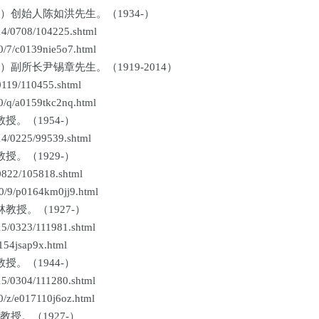
创始人陈如洪先生。（1934-）
/0708/104225.shtml
7/c0139nie5o7.html
所长尹锡章先生。（1919-2014）
19/110455.shtml
q/a0159tkc2nq.html
。（1954-）
/0225/99539.shtml
。（1929-）
22/105818.shtml
9/p0164km0jj9.html
授。（1927-）
0323/111981.shtml
54jsap9x.html
。（1944-）
0304/111280.shtml
z/e017110j6oz.html
。（1927-）