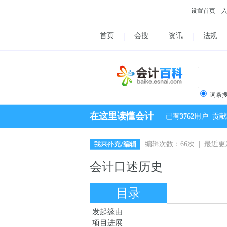
设置首页
首页
会搜
资讯
法规
词条
在这里读懂会计
已有
3762
用户
贡献
编辑次数：66次 | 最近更新：
会计口述历史
目录
发起缘由
项目进展