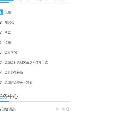
1
人物
2
知识点
3
单位
4
读物
5
会计学院
6
全国会计类研究生点和导师一览
7
会计师事务所
8
美国财会职务一览表
任务中心
待创建词条
换一组