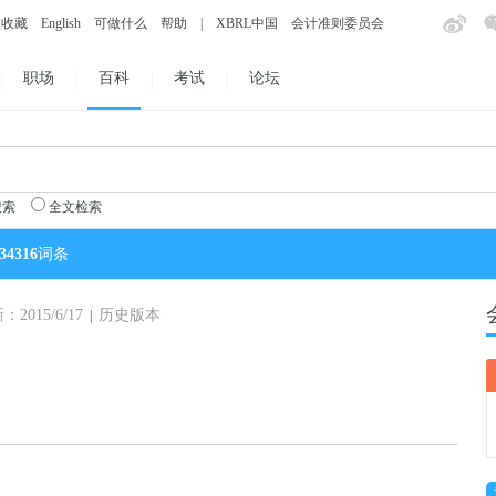
入收藏
English
可做什么
帮助
|
XBRL中国
会计准则委员会
职场
百科
考试
论坛
搜索
全文检索
34316
词条
015/6/17
历史版本
|