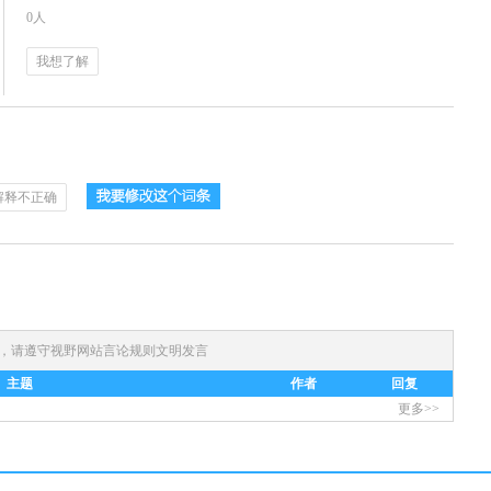
0人
我想了解
解释不正确
)，请遵守
视野网站言论规则
文明发言
主题
作者
回复
更多>>