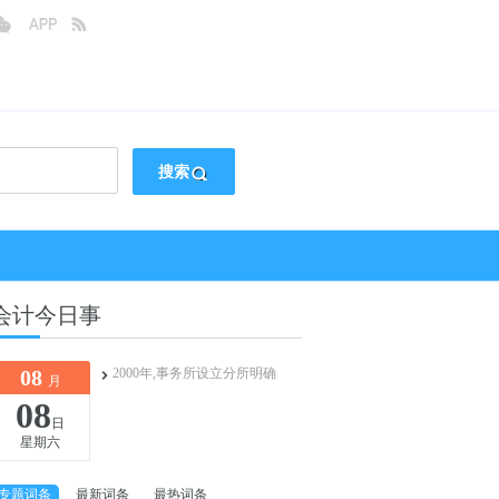
搜索
会计今日事
08
2000年,事务所设立分所明确
月
08
日
星期六
专题词条
最新词条
最热词条