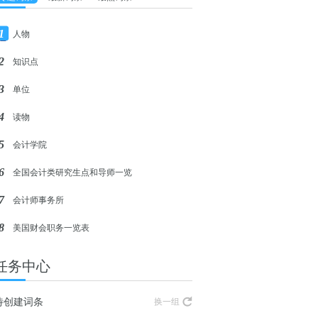
1
人物
2
知识点
3
单位
4
读物
5
会计学院
6
全国会计类研究生点和导师一览
7
会计师事务所
8
美国财会职务一览表
任务中心
待创建词条
换一组