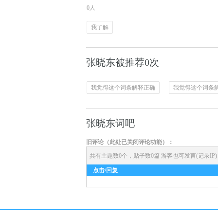
0人
我了解
张晓东被推荐0次
我觉得这个词条解释正确
我觉得这个词条
张晓东词吧
旧评论（此处已关闭评论功能）：
共有主题数0个，贴子数0篇
游客也可发言(记录IP
点击/回复