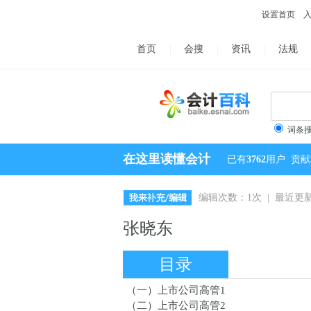
设置首页
首页
会搜
资讯
法规
词条
在这里读懂会计
已有
3762
用户
贡献
编辑次数：1次 | 最近更新：2
张晓东
目录
（一）上市公司高管1
（二）上市公司高管2