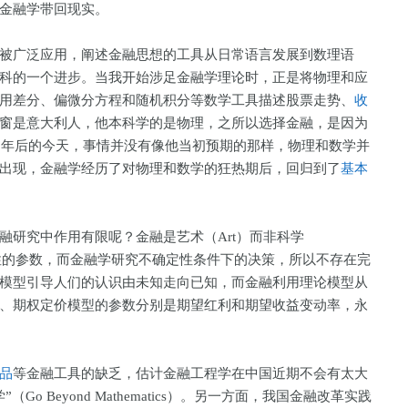
将金融学带回现实。
广泛应用，阐述金融思想的工具从日常语言发展到数理语
科的一个进步。当我开始涉足金融学理论时，正是将物理和应
用差分、偏微分方程和随机积分等数学工具描述股票走势、
收
窗是意大利人，他本科学的是物理，之所以选择金融，是因为
11年后的今天，事情并没有像他当初预期的那样，物理和数学并
出现，金融学经历了对物理和数学的狂热期后，回归到了
基本
研究中作用有限呢？金融是艺术（Art）而非科学
确定性的参数，而金融学研究不确定性条件下的决策，所以不存在完
模型引导人们的认识由未知走向已知，而金融利用理论模型从
、期权定价模型的参数分别是期望红利和期望收益变动率，永
品
等金融工具的缺乏，估计金融工程学在中国近期不会有太大
o Beyond Mathematics）。另一方面，我国金融改革实践