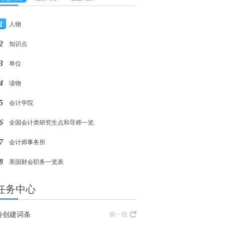
1
人物
2
知识点
3
单位
4
读物
5
会计学院
6
全国会计类研究生点和导师一览
7
会计师事务所
8
美国财会职务一览表
任务中心
待创建词条
换一组