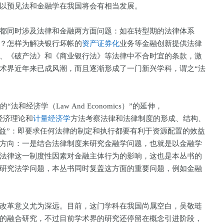
可以预见法和金融学在我国将会有相当发展。
同时涉及法律和金融两方面问题：如在转型期的法律体系
？怎样为解决银行坏帐的
资产证券化
业务等金融创新提供法律
、《破产法》和《商业银行法》等法律中不合时宜的条款，激
术界近年来已成风潮，而且逐渐形成了一门新兴学科，谓之“法
和经济学（Law And Economics）”的延伸，
用经济理论和
计量经济学
方法考察法律和法律制度的形成、结构、
效益”：即要求任何法律的制定和执行都要有利于资源配置的效益
方向：一是结合法律制度来研究金融学问题，也就是以金融学
法律这一制度性因素对金融主体行为的影响，这也是本丛书的
研究法学问题，本丛书同时复盖这方面的重要问题，例如金融
革意义尤为深远。目前，这门学科在我国尚属空白，吴敬琏
的融合研究，不过目前学术界的研究还停留在概念引进阶段，