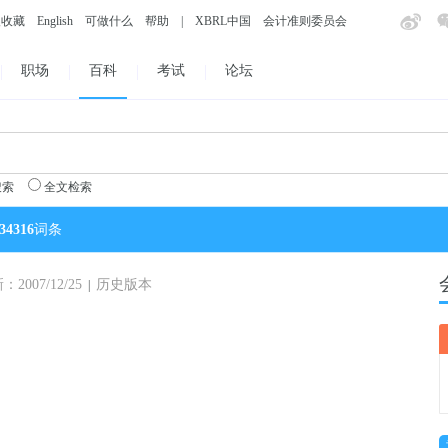
入收藏
English
可做什么
帮助
|
XBRL中国
会计准则委员会
职场
百科
考试
论坛
搜索
全文检索
34316
词条
007/12/25
历史版本
|