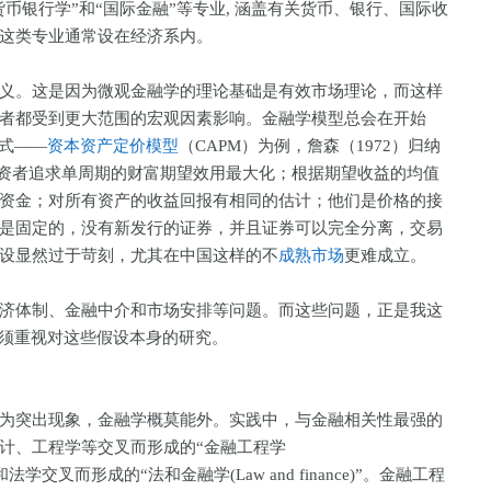
货币银行学”和“国际金融”等专业, 涵盖有关货币、银行、国际收
。这类专业通常设在经济系内。
。这是因为微观金融学的理论基础是有效市场理论，而这样
者都受到更大范围的宏观因素影响。金融学模型总会在开始
范式——
资本资产定价模型
（CAPM）为例，詹森（1972）归纳
投资者追求单周期的财富期望效用最大化；根据期望收益的均值
资金；对所有资产的收益回报有相同的估计；他们是价格的接
是固定的，没有新发行的证券，并且证券可以完全分离，交易
设显然过于苛刻，尤其在中国这样的不
成熟市场
更难成立。
体制、金融中介和市场安排等问题。而这些问题，正是我这
必须重视对这些假设本身的研究。
突出现象，金融学概莫能外。实践中，与金融相关性最强的
计、工程学等交叉而形成的“金融工程学
由金融和法学交叉而形成的“法和金融学(Law and finance)”。金融工程