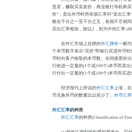
贵卖，赚取买卖差价，商业银行等机构买进外币时
价"；卖出外币时所依据汇率叫"卖出汇率"(S
般在千分之一至千分之五，各国不尽相同
买出汇率相加，除以2，则为中间汇率 (Media
在外汇市场上挂牌的
外汇牌价
一般均
个本币数字表示"买价"即银行买进外币时
币时向客户收取的本币数。在间接票价法
行收进一定量的(1个或100个)本币而
行付出一定量的(1个或100个)本币而
经济报刊上所说的
外汇汇率
上涨，在
币兑换外币的数量比以前少了。
外币汇率
外汇汇率
的种类
外汇汇率
的种类(Classification of For