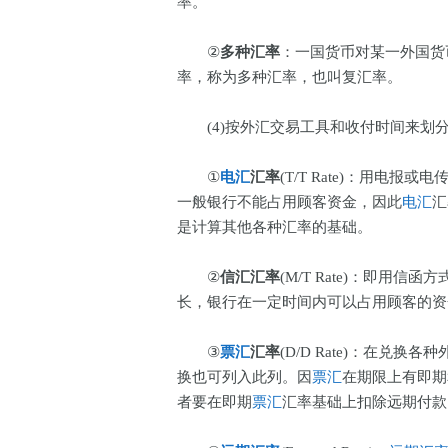
率。
②
多种汇率
：一国货币对某一外国货
率，称为多种汇率，也叫复汇率。
(4)按外汇交易工具和收付时间来划
①
电汇
汇率
(T/T Rate)：用电报
一般银行不能占用顾客资金，因此
电汇
汇
是计算其他各种汇率的基础。
②
信汇汇率
(M/T Rate)：即用信
长，银行在一定时间内可以占用顾客的资
③
票汇
汇率
(D/D Rate)：在兑
换也可列入此列。因
票汇
在期限上有即期
者要在即期
票汇
汇率基础上扣除远期付