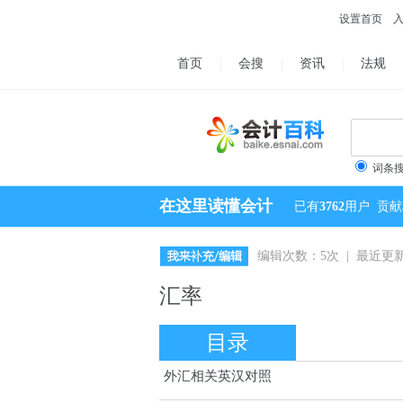
设置首页
首页
会搜
资讯
法规
词条
在这里读懂会计
已有
3762
用户
贡献
编辑次数：5次 | 最近更新：2
汇率
目录
外汇相关英汉对照