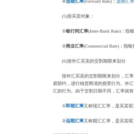
④
远期汇率
(Forward Rate)：
远期汇
(5)按买卖对象：
①
银行间汇率
(Inter-Bank Ra
②
商业汇率
(Commercial Rat
(6)按外汇买卖的交割期限来划分
按外汇买卖的交割期限来划分，汇率
易契约，进行钱货两清的授受行为。外汇
汇的行为。由于交割日期不同，汇率就
①
即期汇率
又称现汇汇率，是买卖双
②
远期汇率
又称期汇汇率，是买卖双