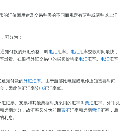
币的汇价因用途及交易种类的不同而规定有两种或两种以上汇
分，可分为：
或电传通知付款的外汇价格，叫
电汇
汇率。
电汇
汇率交收时间最快，
率最贵。在银行外汇交易中的买卖价均指
电汇
汇率。
电汇
汇率
函方式通知付款的
外汇汇率
。由于航邮比电报或电传通知需要时间
金，因此信汇汇率较
电汇
汇率低。
换各种外汇汇票、支票和其他票据时所采用的汇率叫
票汇
汇率。外币兑
和远期之分，故汇率又分为即期
票汇
汇率和远期
票汇
汇率，后
款的利息。