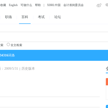
入收藏
English
可做什么
帮助
|
XBRL中国
会计准则委员会
职场
百科
考试
论坛
搜索
全文检索
34316
词条
009/5/31
历史版本
|