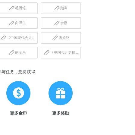
毛恩培
顾询
向泽生
余察
《中国现代会计...
唐如尧
胡宝昌
《中国会计史稿...
参与任务，您将获得
更多金币
更多奖励