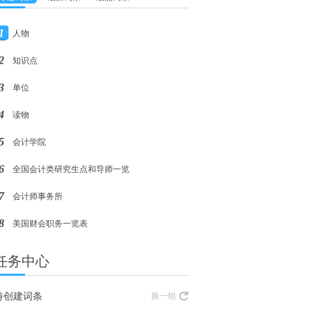
1
人物
2
知识点
3
单位
4
读物
5
会计学院
6
全国会计类研究生点和导师一览
7
会计师事务所
8
美国财会职务一览表
任务中心
待创建词条
换一组