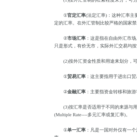
(1)按外汇管制的松紧程度来分，可分为官定汇率(
①
官定汇率
(法定汇率)：这种汇率
定的汇率。在外汇管制比较严格的国家
②
市场汇率
：这是指在自由外汇市场
只是形式，有价无市，实际外汇交易均
(2)按外汇资金性质和用途来划分，可分为贸易汇率(
①
贸易汇率
：这主要指用于进出口贸
②
金融汇率
：主要指资金转移和旅游
(3)按汇率是否适用于不同的来源与
(Multiple Rate----多元汇率或复汇率)。
①
单一汇率
：凡是一国对外仅有一个