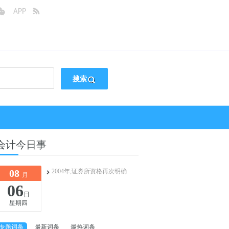
搜索
会计今日事
08
2004年,证券所资格再次明确
月
06
日
星期四
专题词条
最新词条
最热词条