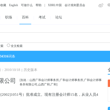
入收藏
English
可做什么
帮助
|
XBRL中国
会计准则委员会
职场
百科
考试
论坛
搜索
全文检索
34316
词条
010/10/18
历史版本
|
限公司
[别名：山西广和会计师事务所,广和会计师事务所,广和会计师事
务所有限公司,山西广和,广和]
2002]1051号）批准成立。现有注册会计师15名，从业人员4