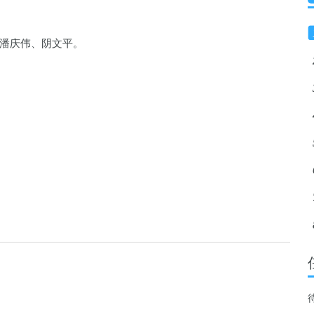
潘庆伟、阴文平。