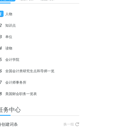
1
人物
2
知识点
3
单位
4
读物
5
会计学院
6
全国会计类研究生点和导师一览
7
会计师事务所
8
美国财会职务一览表
任务中心
待创建词条
换一组