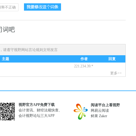
解释不正确
司词吧
)，请遵守
视野网站言论规则
文明发言
主题
作者
回复
221.234.39.*
更多>>
视野官方APP免费下载
阅读平台上看视野
会计资讯、财经法规快查、
网易云阅读
会计视野论坛三大APP
鲜果
Zaker