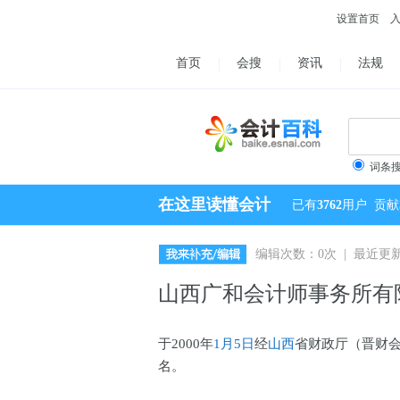
设置首页
首页
会搜
资讯
法规
词条
在这里读懂会计
已有
3762
用户
贡献
编辑次数：0次 | 最近更新：2
山西广和会计师事务所有
于2000年
1月5日
经
山西
省财政厅（晋财会[
名。