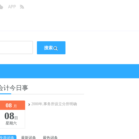
搜索
会计今日事
08
2000年,事务所设立分所明确
月
08
日
星期六
专题词条
最新词条
最热词条