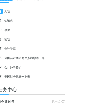
1
人物
2
知识点
3
单位
4
读物
5
会计学院
6
全国会计类研究生点和导师一览
7
会计师事务所
8
美国财会职务一览表
任务中心
待创建词条
换一组