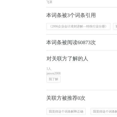
飞草
本词条被3个词条引用
《2006企业会计准则讲解—特殊行业分册》
本词条被阅读
60873
次
对关联方了解的人
1人
jansen2008
我了解
关联方被推荐0次
我觉得这个词条解释正确
我觉得这个词条