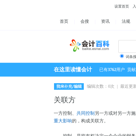
设置首页
首页
会搜
资讯
法规
词条
在这里读懂会计
已有
3762
用户
贡献
编辑次数：0次 | 最近更新：2
关联方
一方控制、
共同控制
另一方或对另一方施
重大影响
的，构成关联方。