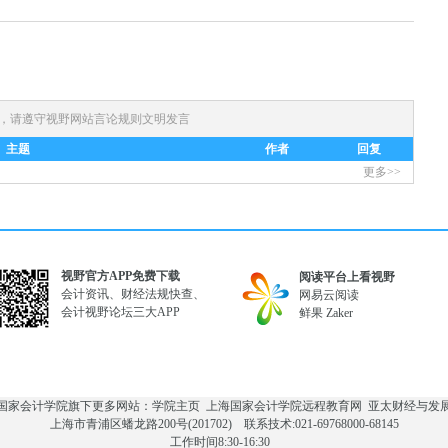
)，请遵守
视野网站言论规则
文明发言
主题
作者
回复
更多>>
视野官方APP免费下载
阅读平台上看视野
会计资讯、财经法规快查、
网易云阅读
会计视野论坛三大APP
鲜果
Zaker
国家会计学院旗下更多网站：
学院主页
上海国家会计学院远程教育网
亚太财经与发
上海市青浦区蟠龙路200号(201702) 联系技术:021-69768000-68145
工作时间8:30-16:30