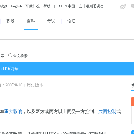
入收藏
English
可做什么
帮助
|
XBRL中国
会计准则委员会
职场
百科
考试
论坛
搜索
全文检索
34316
词条
007/8/16
历史版本
|
加
重大影响
，以及两方或两方以上同受一方控制、
共同控制
或