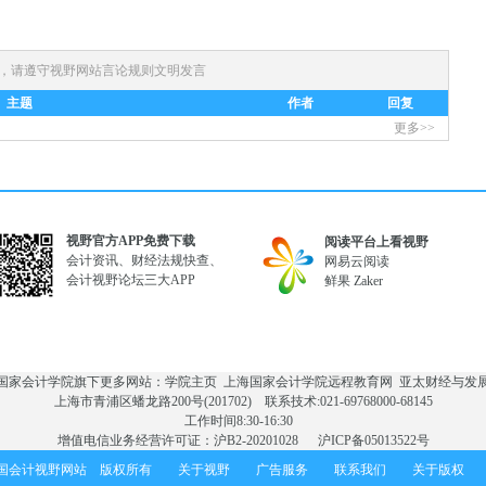
)，请遵守
视野网站言论规则
文明发言
主题
作者
回复
更多>>
视野官方APP免费下载
阅读平台上看视野
会计资讯、财经法规快查、
网易云阅读
会计视野论坛三大APP
鲜果
Zaker
国家会计学院旗下更多网站：
学院主页
上海国家会计学院远程教育网
亚太财经与发
上海市青浦区蟠龙路200号(201702) 联系技术:021-69768000-68145
工作时间8:30-16:30
增值电信业务经营许可证：沪B2-20201028
沪ICP备05013522号
中国会计视野网站 版权所有
关于视野
广告服务
联系我们
关于版权