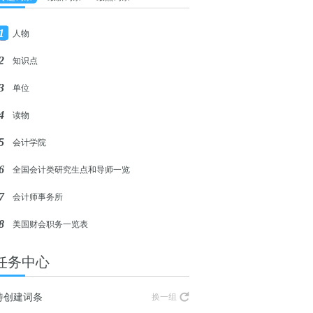
1
人物
2
知识点
3
单位
4
读物
5
会计学院
6
全国会计类研究生点和导师一览
7
会计师事务所
8
美国财会职务一览表
任务中心
待创建词条
换一组