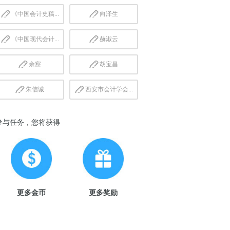
《中国会计史稿...
向泽生
《中国现代会计...
赫淑云
余察
胡宝昌
朱信诚
西安市会计学会...
参与任务，您将获得
更多金币
更多奖励