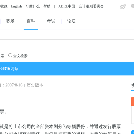
入收藏
English
可做什么
帮助
|
XBRL中国
会计准则委员会
职场
百科
考试
论坛
搜索
全文检索
34316
词条
007/8/16
历史版本
|
票。
就是将上市公司的全部资本划分为等额股份，并通过发行股票