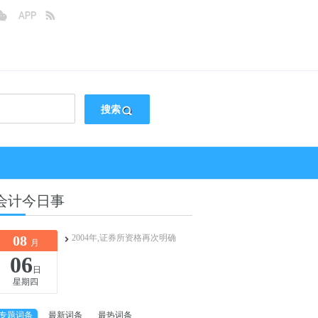
搜索
会计今日事
08
2004年,证券所资格再次明确
月
06
日
星期四
专题词条
最新词条
最热词条