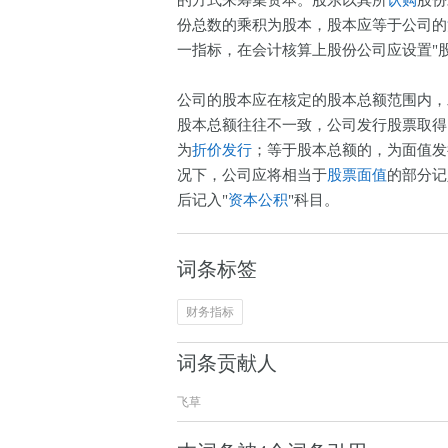
的方式来筹集资本。股东以其所
认购
股份
份总数的乘积为股本，股本应等于公司的
一指标，在会计核算上股份公司应设置"
公司的股本应在核定的股本总额范围内，
股本总额往往不一致，公司发行股票取得
为
折价发行
；等于股本总额的，为面值发
况下，公司应将相当于
股票面值
的部分记
后记入"
资本公积
"科目。
词条标签
财务指标
词条贡献人
飞草