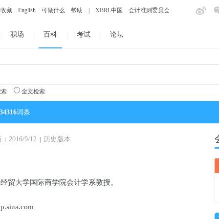
入收藏
English
可做什么
帮助
|
XBRL中国
会计准则委员会
职场
百科
考试
论坛
搜索
全文检索
34316
词条
016/9/12
历史版本
|
外经贸大学国际商学院会计学系教授。
sina.com