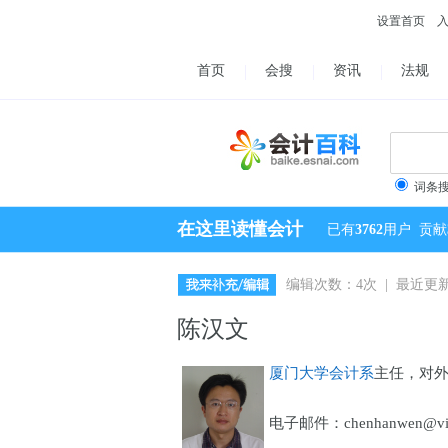
设置首页
首页
会搜
资讯
法规
词条
在这里读懂会计
已有
3762
用户
贡献
编辑次数：4次 | 最近更新：2
陈汉文
厦门大学会计系
主任，对
电子邮件：chenhanwen@vip.