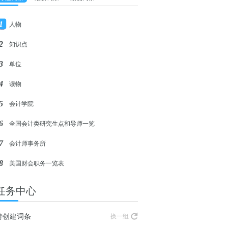
1
人物
2
知识点
3
单位
4
读物
5
会计学院
6
全国会计类研究生点和导师一览
7
会计师事务所
8
美国财会职务一览表
任务中心
待创建词条
换一组