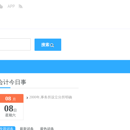
搜索
会计今日事
08
2000年,事务所设立分所明确
月
08
日
星期六
专题词条
最新词条
最热词条