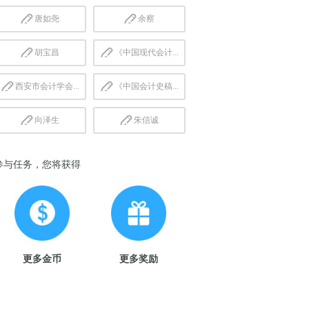
唐如尧
余察
胡宝昌
《中国现代会计...
西安市会计学会...
《中国会计史稿...
向泽生
朱信诚
参与任务，您将获得
更多金币
更多奖励