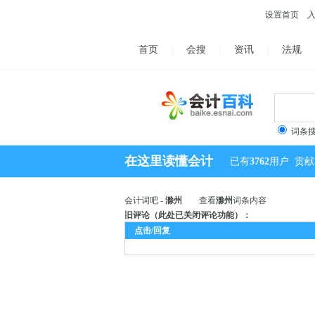
设置首页
首页
会搜
资讯
法规
词条
在这里读懂会计
已有
3762
用户
贡献
会计词吧 -
滁州
查看
滁州
词条内容
旧评论（此处已关闭评论功能）：
点击/回复