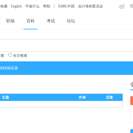
入收藏
English
可做什么
帮助
|
XBRL中国
会计准则委员会
职场
百科
考试
论坛
搜索
全文检索
34316
词条
主题
作者
回复