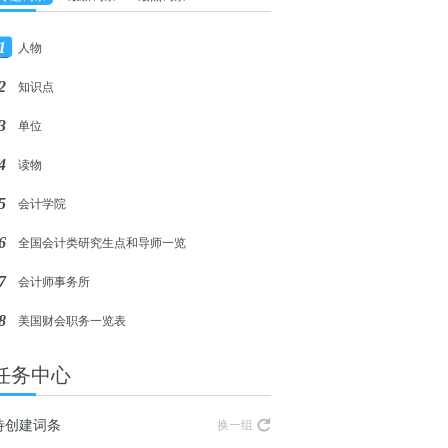
1
人物
2
知识点
3
单位
4
读物
5
会计学院
6
全国会计类研究生点和导师一览
7
会计师事务所
8
美国财会职务一览表
任务中心
待创建词条
换一组