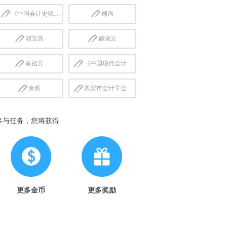
《中国会计史稿...
顾询
胡宝昌
赫淑云
黄祖方
《中国现代会计...
余察
西安市会计学会...
参与任务，您将获得
更多金币
更多奖励