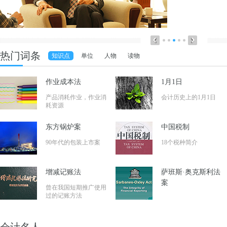
热门词条
知识点
单位
人物
读物
作业成本法
1月1日
产品消耗作业，作业消
会计历史上的1月1日
耗资源
东方锅炉案
中国税制
90年代的包装上市案
18个税种简介
增减记账法
萨班斯·奥克斯利法
案
曾在我国短期推广使用
过的记账方法