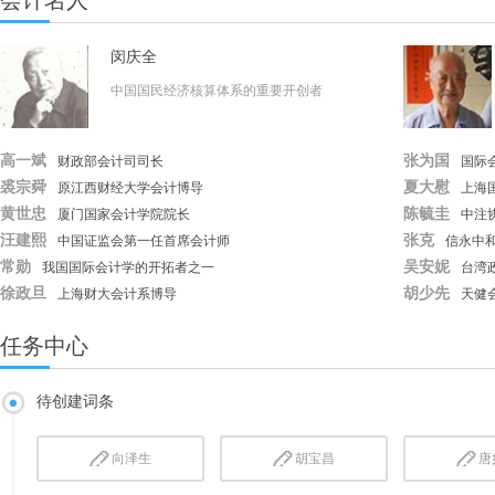
会计名人
闵庆全
中国国民经济核算体系的重要开创者
高一斌
张为国
财政部会计司司长
国际
裘宗舜
夏大慰
原江西财经大学会计博导
上海
黄世忠
陈毓圭
厦门国家会计学院院长
中注
汪建熙
张克
中国证监会第一任首席会计师
信永中
常勋
吴安妮
我国国际会计学的开拓者之一
台湾
徐政旦
胡少先
上海财大会计系博导
天健
任务中心
待创
建词条
向泽生
胡宝昌
唐