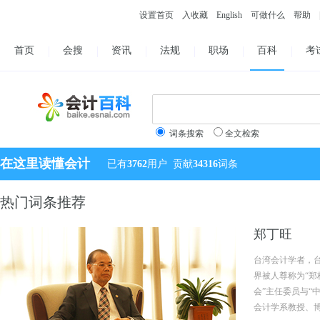
设置首页
入收藏
English
可做什么
帮助
首页
会搜
资讯
法规
职场
百科
考
词条搜索
全文检索
在这里读懂会计
已有
3762
用户
贡献
34316
词条
热门词条推荐
郑丁旺
台湾会计学者，台
界被人尊称为“郑
会”主任委员与“
会计学系教授、